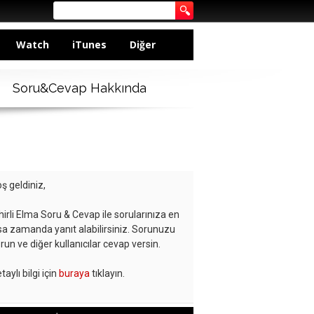
Watch
iTunes
Diğer
Soru&Cevap Hakkında
ş geldiniz,
hirli Elma Soru & Cevap ile sorularınıza en
sa zamanda yanıt alabilirsiniz. Sorunuzu
run ve diğer kullanıcılar cevap versin.
taylı bilgi için
buraya
tıklayın.