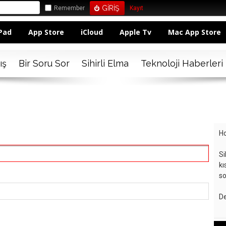
Remember
Kayıt
Pad
App Store
iCloud
Apple Tv
Mac App Store
ış
Bir Soru Sor
Sihirli Elma
Teknoloji Haberleri
Ho
Si
kı
so
De