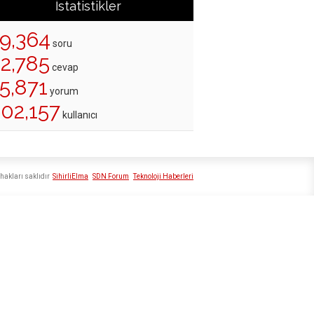
İstatistikler
19,364
soru
22,785
cevap
5,871
yorum
202,157
kullanıcı
hakları saklıdır
SihirliElma
SDN Forum
Teknoloji Haberleri