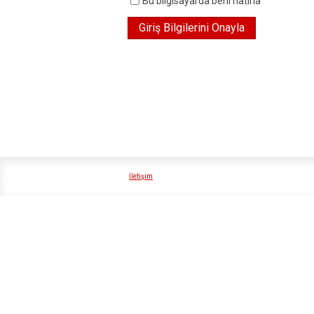
Bu bilgisayarda beni hatırla
İletişim