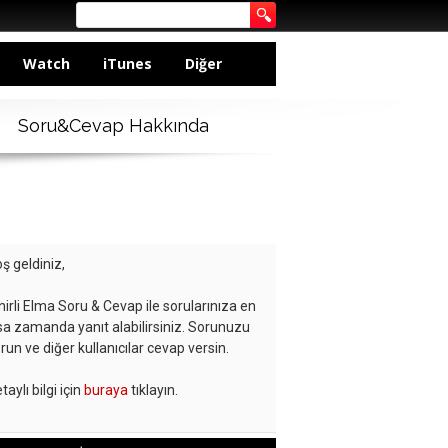
Watch
iTunes
Diğer
Soru&Cevap Hakkında
ş geldiniz,
hirli Elma Soru & Cevap ile sorularınıza en
sa zamanda yanıt alabilirsiniz. Sorunuzu
run ve diğer kullanıcılar cevap versin.
taylı bilgi için
buraya
tıklayın.