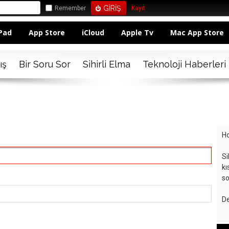
Remember
Kayıt
Pad
App Store
iCloud
Apple Tv
Mac App Store
ış
Bir Soru Sor
Sihirli Elma
Teknoloji Haberleri
Ho
Si
kı
so
De