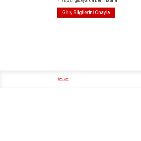
Bu bilgisayarda beni hatırla
İletişim