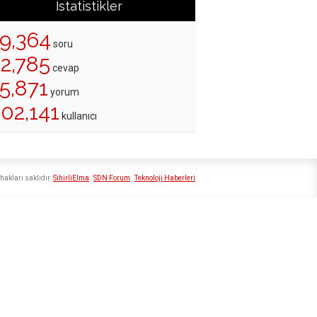
İstatistikler
19,364
soru
22,785
cevap
5,871
yorum
02,141
kullanıcı
hakları saklıdır
SihirliElma
SDN Forum
Teknoloji Haberleri