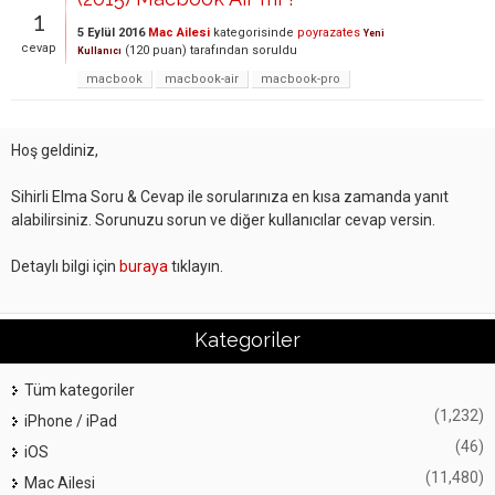
1
5 Eylül 2016
Mac Ailesi
kategorisinde
poyrazates
Yeni
cevap
(
120
puan)
tarafından
soruldu
Kullanıcı
macbook
macbook-air
macbook-pro
Hoş geldiniz,
Sihirli Elma Soru & Cevap ile sorularınıza en kısa zamanda yanıt
alabilirsiniz. Sorunuzu sorun ve diğer kullanıcılar cevap versin.
Detaylı bilgi için
buraya
tıklayın.
Kategoriler
Tüm kategoriler
(1,232)
iPhone / iPad
(46)
iOS
(11,480)
Mac Ailesi