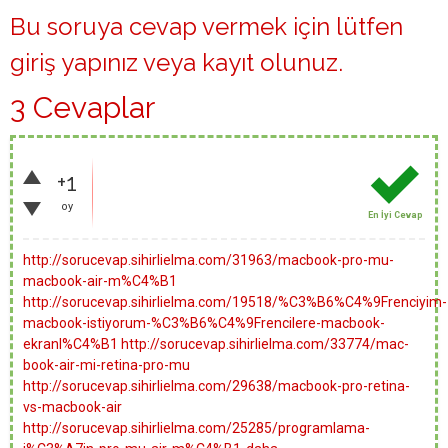
Bu soruya cevap vermek için lütfen
giriş yapınız
veya
kayıt olunuz
.
3 Cevaplar
+1
oy
En İyi Cevap
http://sorucevap.sihirlielma.com/31963/macbook-pro-mu-
macbook-air-m%C4%B1
http://sorucevap.sihirlielma.com/19518/%C3%B6%C4%9Frenciyim-
macbook-istiyorum-%C3%B6%C4%9Frencilere-macbook-
ekranl%C4%B1
http://sorucevap.sihirlielma.com/33774/mac-
book-air-mi-retina-pro-mu
http://sorucevap.sihirlielma.com/29638/macbook-pro-retina-
vs-macbook-air
http://sorucevap.sihirlielma.com/25285/programlama-