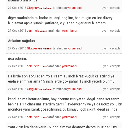
istemiyorum bir de
27 Ocak 2016
Gkygkn
tarafından
yorumlandı
Yeni Kullanıcı
diğer markalarla bu kadar içli dışlı değilim, benim için en üst düzey
bilgisayar apple şuanki şartlarda, o yüzden diğerlerini bilemem.
27 Ocak 2016
demirtele
tarafından
yorumlandı
Uzman
Anladım sağolun
27 Ocak 2016
Gkygkn
tarafından
yorumlandı
Yeni Kullanıcı
rica ederim.
27 Ocak 2016
demirtele
tarafından
yorumlandı
Uzman
Ha birde son soru eğer Pro alırsam 13 inch biraz küçük kalabilir diye
endişelerim var ama 15 inch lerde çok pahalı 13 inch yeterli olur mu
27 Ocak 2016
Gkygkn
tarafından
yorumlandı
Yeni Kullanıcı
kendi adıma konuşabilirim, hayır benim için yeterli değil. bana sorsanız
ben hala 17 olmasını isterdim gerçi.:) evdeyken tv'ye ya da ucuz yollu bir
monitöre yansıtarak çözebilirsiniz bu konuyu, çok sıkıntı değil aslında.
27 Ocak 2016
demirtele
tarafından
yorumlandı
Uzman
Yani 2 bin lira daha verip 15 inch almaya değmez diyorsunuz değil mi