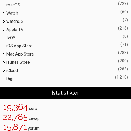
(728)
macOS
(60)
Watch
(7)
watchOS
(218)
Apple TV
(0)
tvOS
(71)
iOS App Store
(283)
Mac App Store
(200)
iTunes Store
(283)
iCloud
(1,210)
Diğer
İstatistikler
19,364
soru
22,785
cevap
15,871
yorum