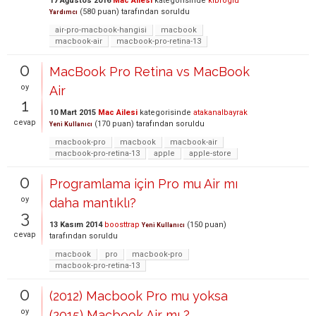
17 Ağustos 2016
Mac Ailesi
kategorisinde
klbroglu
(
580
puan)
tarafından
soruldu
Yardımcı
air-pro-macbook-hangisi
macbook
macbook-air
macbook-pro-retina-13
0
MacBook Pro Retina vs MacBook
oy
Air
1
10 Mart 2015
Mac Ailesi
kategorisinde
atakanalbayrak
cevap
(
170
puan)
tarafından
soruldu
Yeni Kullanıcı
macbook-pro
macbook
macbook-air
macbook-pro-retina-13
apple
apple-store
0
Programlama için Pro mu Air mı
oy
daha mantıklı?
3
13 Kasım 2014
boosttrap
(
150
puan)
Yeni Kullanıcı
cevap
tarafından
soruldu
macbook
pro
macbook-pro
macbook-pro-retina-13
0
(2012) Macbook Pro mu yoksa
oy
(2015) Macbook Air mı ?