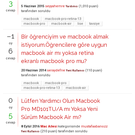
3
5 Haziran 2015
seyyahemre
(
1,010
puan)
Yardımcı
cevap
tarafından
soruldu
macbook
macbook-pro-retina-13
macbook-pro
macbook-air
lise
tavsiye
–1
Bir öğrenciyim ve macbook almak
oy
istiyorum.Öğrencilere göre uygun
6
macbook air mı yoksa retina
cevap
ekranlı macbook pro mu?
20 Haziran 2014
seraydefne
(
110
puan)
Yeni Kullanıcı
tarafından
soruldu
macbook
macbook-pro
macbook-pro-retina-13
macbook-air
0
Lütfen Yardımcı Olun Macbook
oy
Pro MD101TU/A mı Yoksa Yeni
5
Sürüm Macbook Air mı?
cevap
8 Eylül 2016
Mac Ailesi
kategorisinde
mustafaabanozz
(
210
puan)
tarafından
soruldu
Yeni Kullanıcı