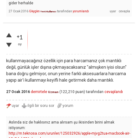
gider herhalde
27 Ocak 2016
Gkygkn
tarafından
yorumlandı
Yeni Kullanıcı
+1
oy
kullanmayacağınız özellik için para harcamanız çok mantıklı
değil, günlük işler dışına çıkmayacaksanız "almışken iyisi olsun"
bana doğru gelmiyor, onun yerine farklı aksesuarlara harcama
yapıp air'i kullanmayı keyifli hale getirmek daha mantıklı.
27 Ocak 2016
demirtele
(
122,210
puan)
tarafından
cevaplandı
Uzman
Aslında siz de haklısınız ama alırsam şu ikisinden birini almak
istiyorum:
http://m.teknosa.com/urunler/125032926/apple-mjvg2tua-macbook-air-