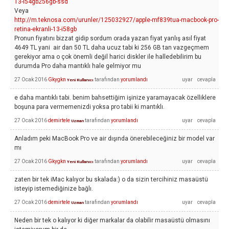
13-i54gb256gb-ssd
Veya
http://m.teknosa.com/urunler/125032927/apple-mf839tua-macbook-pro-
retina-ekranli-13-i58gb
Pronun fiyatını bizzat gidip sordum orada yazan fiyat yanlış asıl fiyat
4649 TL yani air dan 50 TL daha ucuz tabi ki 256 GB tan vazgeçmem
gerekiyor ama o çok önemli değil harici diskler ile halledebilirim bu
durumda Pro daha mantıklı hale gelmiyor mu
27 Ocak 2016
Gkygkn
tarafından
yorumlandı
Yeni Kullanıcı
e daha mantıklı tabi. benim bahsettiğim işinize yaramayacak özelliklere
boşuna para vermemenizdi yoksa pro tabii ki mantıklı.
27 Ocak 2016
demirtele
tarafından
yorumlandı
Uzman
Anladım peki MacBook Pro ve air dışında önerebileceğiniz bir model var
mı
27 Ocak 2016
Gkygkn
tarafından
yorumlandı
Yeni Kullanıcı
zaten bir tek iMac kalıyor bu skalada:) o da sizin tercihiniz masaüstü
isteyip istemediğinize bağlı.
27 Ocak 2016
demirtele
tarafından
yorumlandı
Uzman
Neden bir tek o kalıyor ki diğer markalar da olabilir masaüstü olmasını