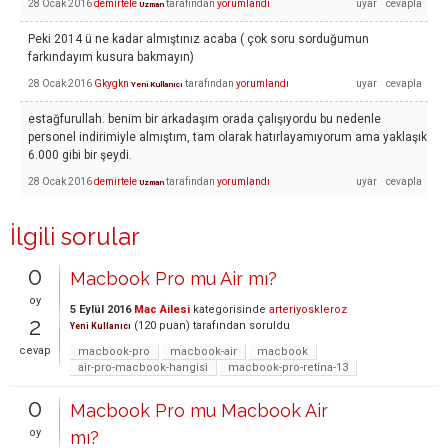
28 Ocak 2016
demirtele
tarafından
yorumlandı
Uzman
Peki 2014 ü ne kadar almıştınız acaba ( çok soru sorduğumun
farkındayım kusura bakmayın)
28 Ocak 2016
Gkygkn
tarafından
yorumlandı
Yeni Kullanıcı
estağfurullah. benim bir arkadaşım orada çalışıyordu bu nedenle
personel indirimiyle almıştım, tam olarak hatırlayamıyorum ama yaklaşık
6.000 gibi bir şeydi.
28 Ocak 2016
demirtele
tarafından
yorumlandı
Uzman
İlgili sorular
0
Macbook Pro mu Air mı?
oy
5 Eylül 2016
Mac Ailesi
kategorisinde
arteriyoskleroz
2
(
120
puan)
tarafından
soruldu
Yeni Kullanıcı
cevap
macbook-pro
macbook-air
macbook
air-pro-macbook-hangisi
macbook-pro-retina-13
0
Macbook Pro mu Macbook Air
oy
mı?