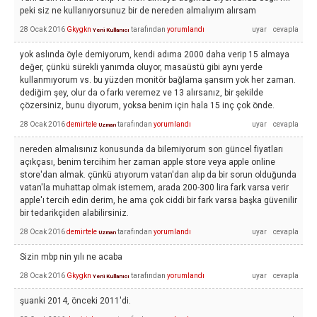
peki siz ne kullanıyorsunuz bir de nereden almalıyım alırsam
28 Ocak 2016
Gkygkn
tarafından
yorumlandı
Yeni Kullanıcı
yok aslında öyle demiyorum, kendi adıma 2000 daha verip 15 almaya
değer, çünkü sürekli yanımda oluyor, masaüstü gibi aynı yerde
kullanmıyorum vs. bu yüzden monitör bağlama şansım yok her zaman.
dediğim şey, olur da o farkı veremez ve 13 alırsanız, bir şekilde
çözersiniz, bunu diyorum, yoksa benim için hala 15 inç çok önde.
28 Ocak 2016
demirtele
tarafından
yorumlandı
Uzman
nereden almalısınız konusunda da bilemiyorum son güncel fiyatları
açıkçası, benim tercihim her zaman apple store veya apple online
store'dan almak. çünkü atıyorum vatan'dan alıp da bir sorun olduğunda
vatan'la muhattap olmak istemem, arada 200-300 lira fark varsa verir
apple'ı tercih edin derim, he ama çok ciddi bir fark varsa başka güvenilir
bir tedarikçiden alabilirsiniz.
28 Ocak 2016
demirtele
tarafından
yorumlandı
Uzman
Sizin mbp nin yılı ne acaba
28 Ocak 2016
Gkygkn
tarafından
yorumlandı
Yeni Kullanıcı
şuanki 2014, önceki 2011'di.