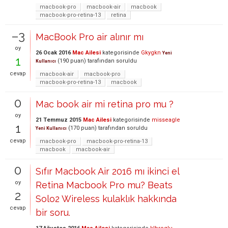
macbook-pro
macbook-air
macbook
macbook-pro-retina-13
retina
–3
MacBook Pro air alınır mı
oy
26 Ocak 2016
Mac Ailesi
kategorisinde
Gkygkn
Yeni
1
(
190
puan)
tarafından
soruldu
Kullanıcı
cevap
macbook-air
macbook-pro
macbook-pro-retina-13
macbook
0
Mac book air mi retina pro mu ?
oy
21 Temmuz 2015
Mac Ailesi
kategorisinde
misseagle
1
(
170
puan)
tarafından
soruldu
Yeni Kullanıcı
cevap
macbook-pro
macbook-pro-retina-13
macbook
macbook-air
0
Sıfır Macbook Air 2016 mı ikinci el
oy
Retina Macbook Pro mu? Beats
2
Solo2 Wireless kulaklık hakkında
cevap
bir soru.