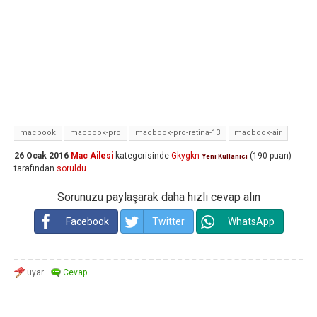
macbook
macbook-pro
macbook-pro-retina-13
macbook-air
26 Ocak 2016
Mac Ailesi
kategorisinde
Gkygkn
(
190
puan)
Yeni Kullanıcı
tarafından
soruldu
Sorunuzu paylaşarak daha hızlı cevap alın
Facebook
Twitter
WhatsApp