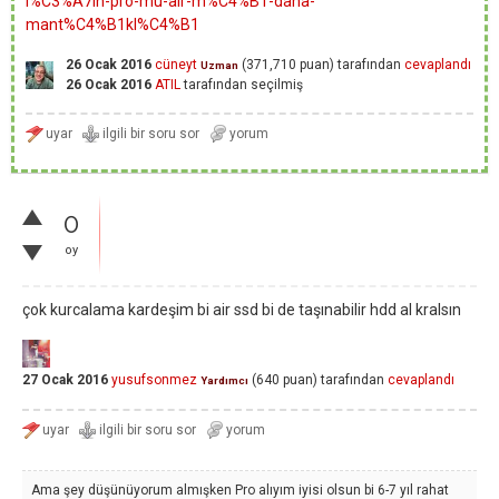
i%C3%A7in-pro-mu-air-m%C4%B1-daha-
mant%C4%B1kl%C4%B1
26 Ocak 2016
cüneyt
(
371,710
puan)
tarafından
cevaplandı
Uzman
26 Ocak 2016
ATIL
tarafından
seçilmiş
0
oy
çok kurcalama kardeşim bi air ssd bi de taşınabilir hdd al kralsın
27 Ocak 2016
yusufsonmez
(
640
puan)
tarafından
cevaplandı
Yardımcı
Ama şey düşünüyorum almışken Pro alıyım iyisi olsun bi 6-7 yıl rahat